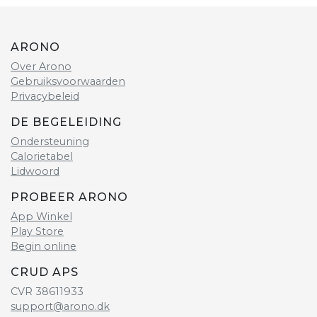
ARONO
Over Arono
Gebruiksvoorwaarden
Privacybeleid
DE BEGELEIDING
Ondersteuning
Calorietabel
Lidwoord
PROBEER ARONO
App Winkel
Play Store
Begin online
CRUD APS
CVR 38611933
support@arono.dk