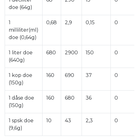
doe (64g)
1
0,68
2,9
0,15
0
milliliter(ml)
doe (0,64g)
1 liter doe
680
2900
150
0
(640g)
1 kop doe
160
690
37
0
(150g)
1 dåse doe
160
680
36
0
(150g)
1 spsk doe
10
43
2,3
0
(9,6g)