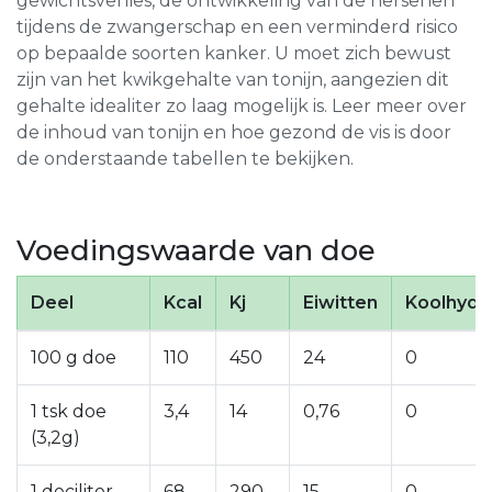
gewichtsverlies, de ontwikkeling van de hersenen
tijdens de zwangerschap en een verminderd risico
op bepaalde soorten kanker. U moet zich bewust
zijn van het kwikgehalte van tonijn, aangezien dit
gehalte idealiter zo laag mogelijk is. Leer meer over
de inhoud van tonijn en hoe gezond de vis is door
de onderstaande tabellen te bekijken.
Voedingswaarde van doe
Deel
Kcal
Kj
Eiwitten
Koolhydr
100 g doe
110
450
24
0
1 tsk doe
3,4
14
0,76
0
(3,2g)
1 deciliter
68
290
15
0