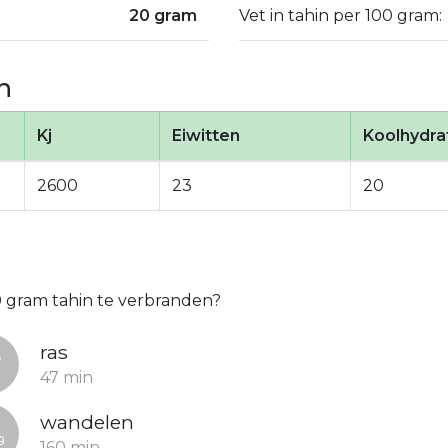
20 gram
Vet in tahin per 100 gram:
n
Kj
Eiwitten
Koolhydra
2600
23
20
0 gram tahin te verbranden?
ras
47 min
wandelen
160 min