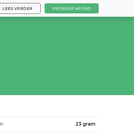
LEES VERDER
PROBEER ARONO
m:
23 gram