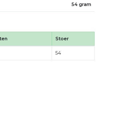
54 gram
ten
Stoer
54