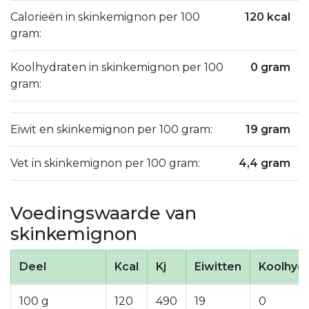
Calorieën in skinkemignon per 100
120 kcal
gram:
Koolhydraten in skinkemignon per 100
0 gram
gram:
Eiwit en skinkemignon per 100 gram:
19 gram
Vet in skinkemignon per 100 gram:
4,4 gram
Voedingswaarde van
skinkemignon
Deel
Kcal
Kj
Eiwitten
Koolhyd
100 g
120
490
19
0