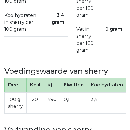
100 gram:
sherry
per 100
gram:
Koolhydraten
3,4
in sherry per
gram
100 gram:
Vet in
0 gram
sherry
per 100
gram:
Voedingswaarde van sherry
Deel
Kcal
Kj
Eiwitten
Koolhydraten
100 g
120
490
0,1
3,4
sherry
Verbranding van sherry