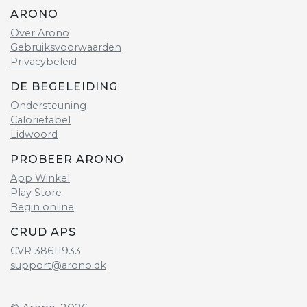
ARONO
Over Arono
Gebruiksvoorwaarden
Privacybeleid
DE BEGELEIDING
Ondersteuning
Calorietabel
Lidwoord
PROBEER ARONO
App Winkel
Play Store
Begin online
CRUD APS
CVR 38611933
support@arono.dk