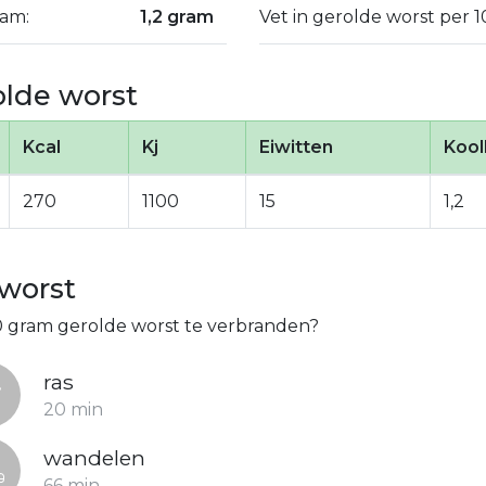
ram:
1,2 gram
Vet in gerolde worst per 
lde worst
Kcal
Kj
Eiwitten
Kool
270
1100
15
1,2
 worst
0 gram gerolde worst te verbranden?
ras
20 min
wandelen
66 min