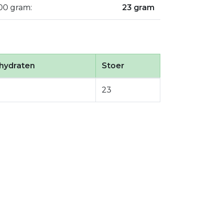
100 gram:
23 gram
hydraten
Stoer
23