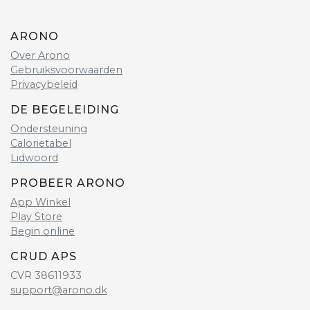
ARONO
Over Arono
Gebruiksvoorwaarden
Privacybeleid
DE BEGELEIDING
Ondersteuning
Calorietabel
Lidwoord
PROBEER ARONO
App Winkel
Play Store
Begin online
CRUD APS
CVR 38611933
support@arono.dk