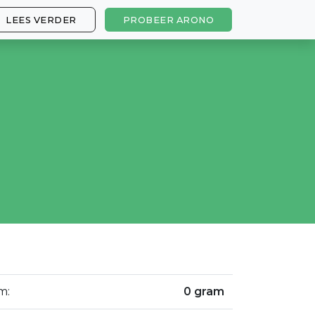
LEES VERDER
PROBEER ARONO
m:
0 gram