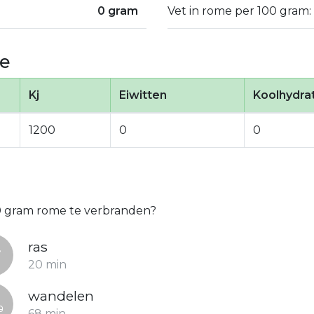
0 gram
Vet in rome per 100 gram:
e
Kj
Eiwitten
Koolhydra
1200
0
0
00 gram rome te verbranden?
ras
20 min
wandelen
68 min