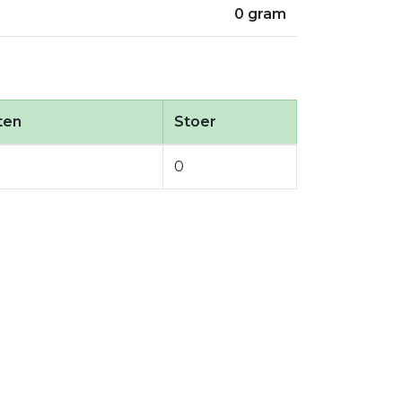
0 gram
ten
Stoer
0