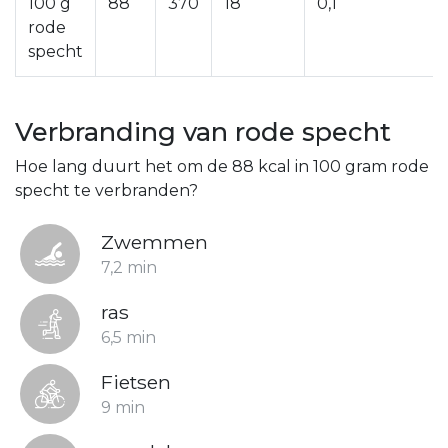
100 g
88
370
18
0,1
rode
specht
Verbranding van rode specht
Hoe lang duurt het om de 88 kcal in 100 gram rode
specht te verbranden?
Zwemmen
7,2 min
ras
6,5 min
Fietsen
9 min