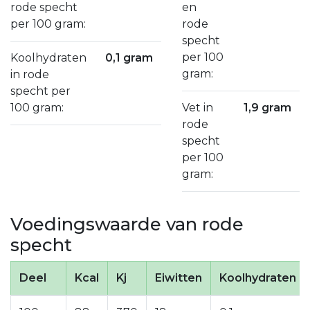
rode specht
en
per 100 gram:
rode
specht
per 100
Koolhydraten
0,1 gram
gram:
in rode
specht per
100 gram:
Vet in
1,9 gram
rode
specht
per 100
gram:
Voedingswaarde van rode
specht
Deel
Kcal
Kj
Eiwitten
Koolhydraten