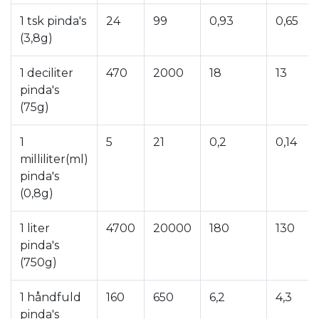
1 tsk pinda's
24
99
0,93
0,65
(3,8g)
1 deciliter
470
2000
18
13
pinda's
(75g)
1
5
21
0,2
0,14
milliliter(ml)
pinda's
(0,8g)
1 liter
4700
20000
180
130
pinda's
(750g)
1 håndfuld
160
650
6,2
4,3
pinda's