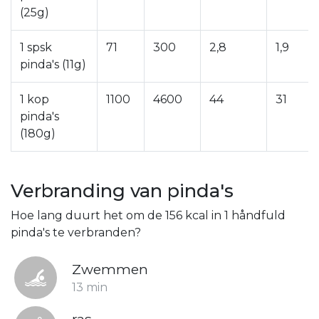
(25g)
1 spsk
71
300
2,8
1,9
pinda's (11g)
1 kop
1100
4600
44
31
pinda's
(180g)
Verbranding van pinda's
Hoe lang duurt het om de 156 kcal in 1 håndfuld
pinda's te verbranden?
Zwemmen
13 min