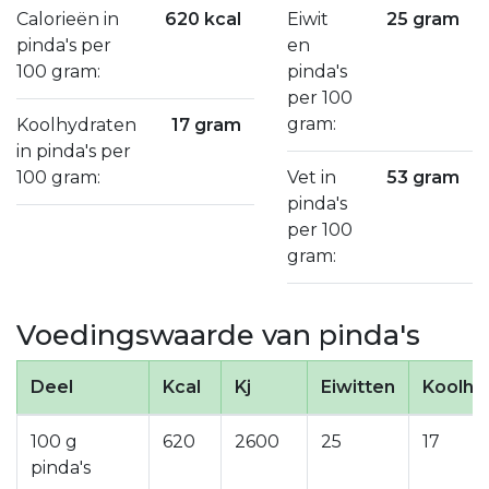
Calorieën in
620 kcal
Eiwit
25 gram
pinda's per
en
100 gram:
pinda's
per 100
gram:
Koolhydraten
17 gram
in pinda's per
100 gram:
Vet in
53 gram
pinda's
per 100
gram:
Voedingswaarde van pinda's
Deel
Kcal
Kj
Eiwitten
Koolhy
100 g
620
2600
25
17
pinda's