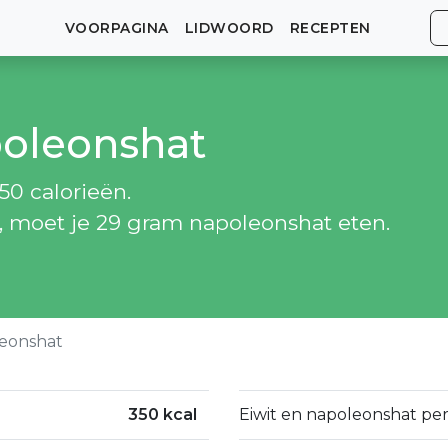
VOORPAGINA
LIDWOORD
RECEPTEN
poleonshat
0 calorieën.
n, moet je 29 gram napoleonshat eten.
eonshat
350 kcal
Eiwit en napoleonshat per