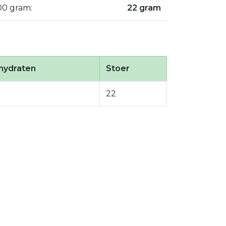
00 gram:
22 gram
hydraten
Stoer
22