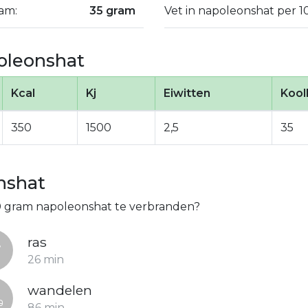
am:
35 gram
Vet in napoleonshat per 1
oleonshat
Kcal
Kj
Eiwitten
Kool
350
1500
2,5
35
nshat
00 gram napoleonshat te verbranden?
ras
26 min
wandelen
86 min