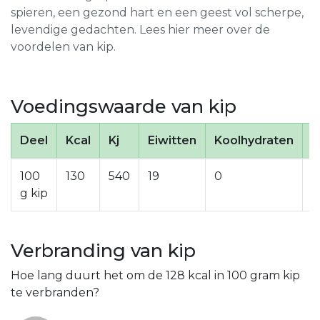
spieren, een gezond hart en een geest vol scherpe,
levendige gedachten. Lees hier meer over de
voordelen van kip.
Voedingswaarde van kip
Deel
Kcal
Kj
Eiwitten
Koolhydraten
S
100
130
540
19
0
5
g kip
Verbranding van kip
Hoe lang duurt het om de 128 kcal in 100 gram kip
te verbranden?