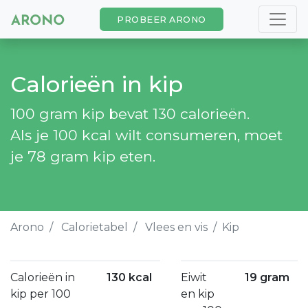
PROBEER ARONO
Calorieën in kip
100 gram kip bevat 130 calorieën.
Als je 100 kcal wilt consumeren, moet
je 78 gram kip eten.
Arono
Calorietabel
Vlees en vis
Kip
Calorieën in
130 kcal
Eiwit
19 gram
kip per 100
en kip