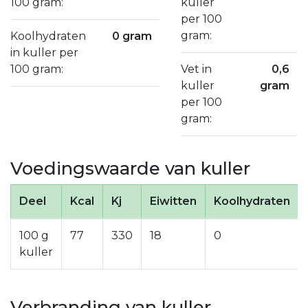
100 gram:
kuller
per 100
gram:
Koolhydraten
0 gram
in kuller per
100 gram:
Vet in
0,6
kuller
gram
per 100
gram:
Voedingswaarde van kuller
Deel
Kcal
Kj
Eiwitten
Koolhydraten
100 g
77
330
18
0
kuller
Verbranding van kuller