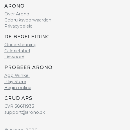
ARONO
Over Arono
Gebruiksvoorwaarden
Privacybeleid
DE BEGELEIDING
Ondersteuning
Calorietabel
Lidwoord
PROBEER ARONO
App Winkel
Play Store
Begin online
CRUD APS
CVR 38611933
support@arono.dk