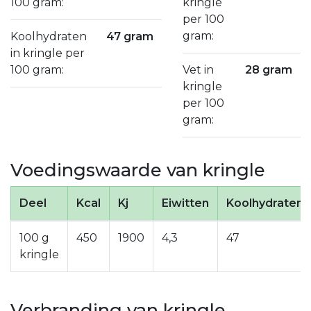
100 gram:
kringle
per 100
gram:
Koolhydraten
47 gram
in kringle per
100 gram:
Vet in
28 gram
kringle
per 100
gram:
Voedingswaarde van kringle
Deel
Kcal
Kj
Eiwitten
Koolhydraten
100 g
450
1900
4,3
47
kringle
Verbranding van kringle