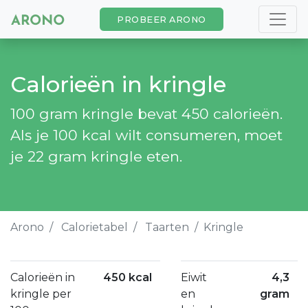
PROBEER ARONO
Calorieën in kringle
100 gram kringle bevat 450 calorieën.
Als je 100 kcal wilt consumeren, moet
je 22 gram kringle eten.
Arono
Calorietabel
Taarten
Kringle
Calorieën in
450 kcal
Eiwit
4,3
kringle per
en
gram