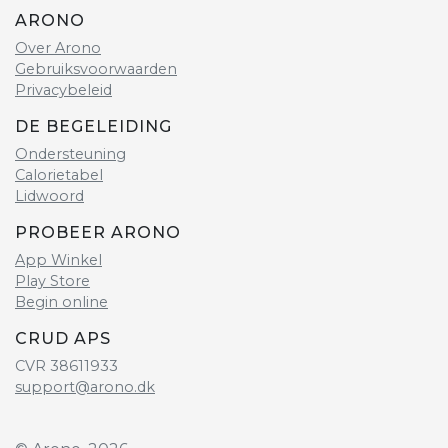
ARONO
Over Arono
Gebruiksvoorwaarden
Privacybeleid
DE BEGELEIDING
Ondersteuning
Calorietabel
Lidwoord
PROBEER ARONO
App Winkel
Play Store
Begin online
CRUD APS
CVR 38611933
support@arono.dk