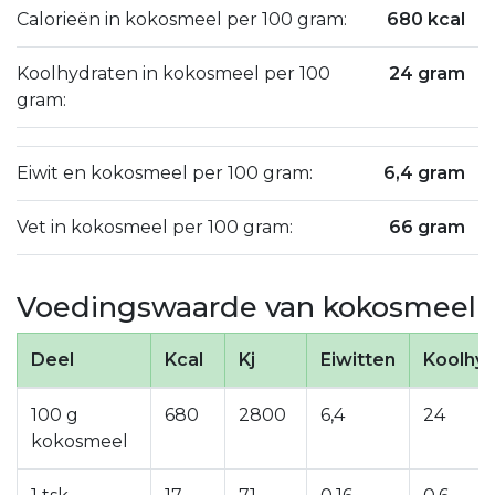
Calorieën in kokosmeel per 100 gram:
680 kcal
Koolhydraten in kokosmeel per 100
24 gram
gram:
Eiwit en kokosmeel per 100 gram:
6,4 gram
Vet in kokosmeel per 100 gram:
66 gram
Voedingswaarde van kokosmeel
Deel
Kcal
Kj
Eiwitten
Koolhyd
100 g
680
2800
6,4
24
kokosmeel