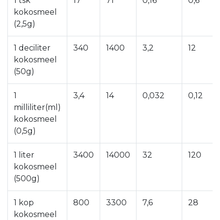
1 tsk
17
71
0,16
0,6
kokosmeel
(2,5g)
1 deciliter
340
1400
3,2
12
kokosmeel
(50g)
1
3,4
14
0,032
0,12
milliliter(ml)
kokosmeel
(0,5g)
1 liter
3400
14000
32
120
kokosmeel
(500g)
1 kop
800
3300
7,6
28
kokosmeel