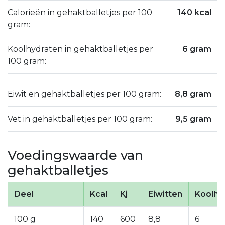
Calorieën in gehaktballetjes per 100
140 kcal
gram:
Koolhydraten in gehaktballetjes per
6 gram
100 gram:
Eiwit en gehaktballetjes per 100 gram:
8,8 gram
Vet in gehaktballetjes per 100 gram:
9,5 gram
Voedingswaarde van
gehaktballetjes
Deel
Kcal
Kj
Eiwitten
Koolhy
100 g
140
600
8,8
6