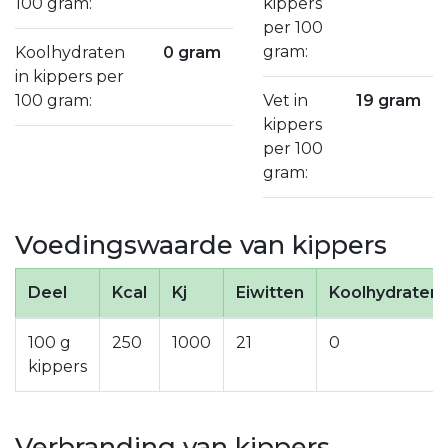
100 gram:
kippers
per 100
gram:
Koolhydraten
0 gram
in kippers per
100 gram:
Vet in
19 gram
kippers
per 100
gram:
Voedingswaarde van kippers
Deel
Kcal
Kj
Eiwitten
Koolhydraten
100 g
250
1000
21
0
kippers
Verbranding van kippers