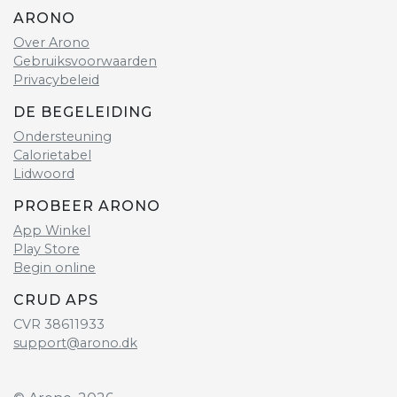
ARONO
Over Arono
Gebruiksvoorwaarden
Privacybeleid
DE BEGELEIDING
Ondersteuning
Calorietabel
Lidwoord
PROBEER ARONO
App Winkel
Play Store
Begin online
CRUD APS
CVR 38611933
support@arono.dk