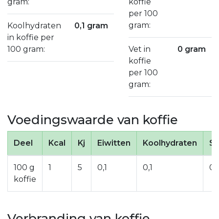
gram:
koffie
per 100
gram:
Koolhydraten
0,1 gram
in koffie per
100 gram:
Vet in
0 gram
koffie
per 100
gram:
Voedingswaarde van koffie
Deel
Kcal
Kj
Eiwitten
Koolhydraten
St
100 g
1
5
0,1
0,1
0
koffie
Verbranding van koffie