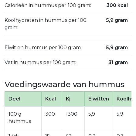
Calorieën in hummus per 100 gram:
300 kcal
Koolhydraten in hummus per 100
5,9 gram
gram:
Eiwit en hummus per 100 gram:
5,9 gram
Vet in hummus per 100 gram:
31 gram
Voedingswaarde van hummus
Deel
Kcal
Kj
Eiwitten
Koolhy
100 g
300
1300
5,9
5,9
hummus