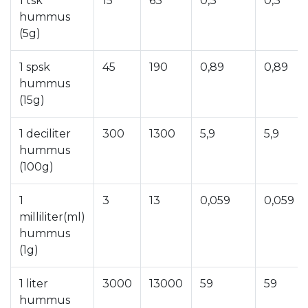
1 tsk
15
63
0,3
0,3
hummus
(5g)
1 spsk
45
190
0,89
0,89
hummus
(15g)
1 deciliter
300
1300
5,9
5,9
hummus
(100g)
1
3
13
0,059
0,059
milliliter(ml)
hummus
(1g)
1 liter
3000
13000
59
59
hummus