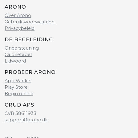
ARONO
Over Arono
Gebruiksvoorwaarden
Privacybeleid
DE BEGELEIDING
Ondersteuning
Calorietabel
Lidwoord
PROBEER ARONO
App Winkel
Play Store
Begin online
CRUD APS
CVR 38611933
support@arono.dk