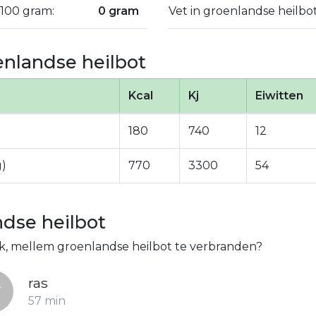
 100 gram:
0 gram
Vet in groenlandse heilbo
nlandse heilbot
Kcal
Kj
Eiwitten
180
740
12
g)
770
3300
54
dse heilbot
tk, mellem groenlandse heilbot te verbranden?
ras
57 min