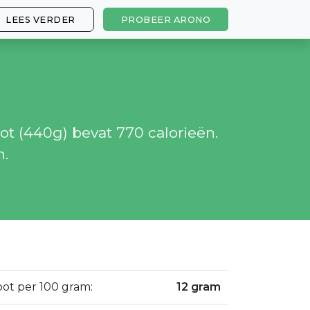
LEES VERDER
PROBEER ARONO
ot (440g) bevat 770 calorieën.
n.
bot per 100 gram:
12 gram