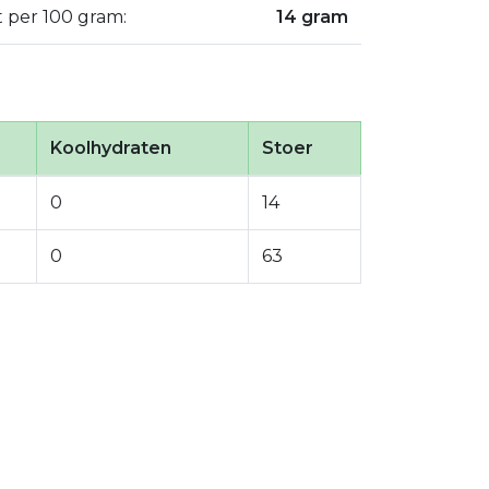
t per 100 gram:
14 gram
Koolhydraten
Stoer
0
14
0
63