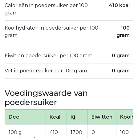
Calorieën in poedersuiker per 100
410 kcal
gram:
Koolhydraten in poedersuiker per 100
100
gram:
gram
Eiwit en poedersuiker per 100 gram:
0 gram
Vet in poedersuiker per 100 gram:
0 gram
Voedingswaarde van
poedersuiker
Deel
Kcal
Kj
Eiwitten
Koolhy
100 g
410
1700
0
100