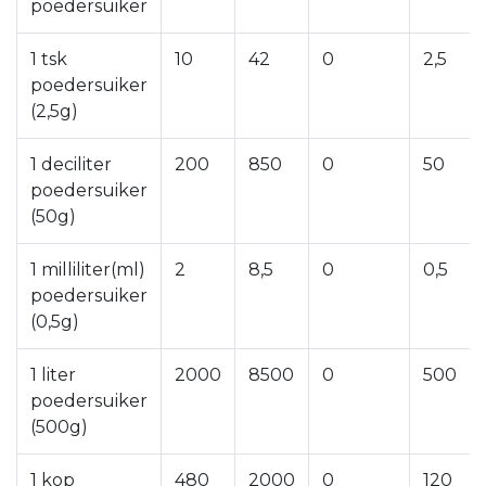
poedersuiker
1 tsk
10
42
0
2,5
poedersuiker
(2,5g)
1 deciliter
200
850
0
50
poedersuiker
(50g)
1 milliliter(ml)
2
8,5
0
0,5
poedersuiker
(0,5g)
1 liter
2000
8500
0
500
poedersuiker
(500g)
1 kop
480
2000
0
120