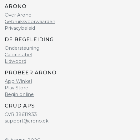
ARONO
Over Arono
Gebruiksvoorwaarden
Privacybeleid
DE BEGELEIDING
Ondersteuning
Calorietabel
Lidwoord
PROBEER ARONO
App Winkel
Play Store
Begin online
CRUD APS
CVR 38611933
support@arono.dk