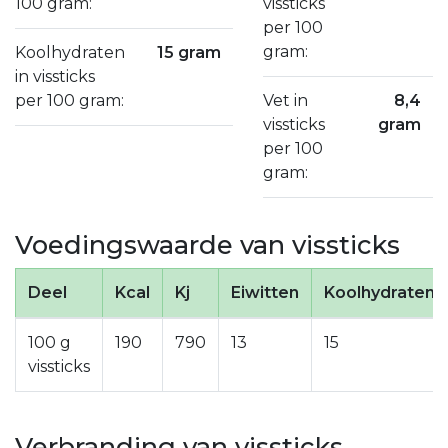
100 gram:
vissticks
per 100
gram:
Koolhydraten
15 gram
in vissticks
per 100 gram:
Vet in
8,4
vissticks
gram
per 100
gram:
Voedingswaarde van vissticks
Deel
Kcal
Kj
Eiwitten
Koolhydraten
100 g
190
790
13
15
vissticks
Verbranding van vissticks