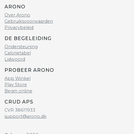
ARONO
Over Arono
Gebruiksvoorwaarden
Privacybeleid
DE BEGELEIDING
Ondersteuning
Calorietabel
Lidwoord
PROBEER ARONO
App Winkel
Play Store
Begin online
CRUD APS
CVR 38611933
support@arono.dk