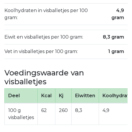
Koolhydraten in visballetjes per 100
4,9
gram:
gram
Eiwit en visballetjes per 100 gram:
8,3 gram
Vet in visballetjes per 100 gram:
1 gram
Voedingswaarde van
visballetjes
Deel
Kcal
Kj
Eiwitten
Koolhydrat
100 g
62
260
8,3
4,9
visballetjes