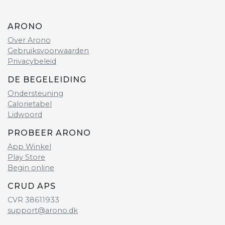
ARONO
Over Arono
Gebruiksvoorwaarden
Privacybeleid
DE BEGELEIDING
Ondersteuning
Calorietabel
Lidwoord
PROBEER ARONO
App Winkel
Play Store
Begin online
CRUD APS
CVR 38611933
support@arono.dk