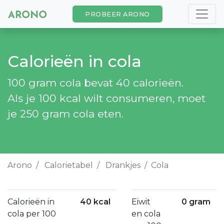
PROBEER ARONO
Calorieën in cola
100 gram cola bevat 40 calorieën.
Als je 100 kcal wilt consumeren, moet
je 250 gram cola eten.
Arono
Calorietabel
Drankjes
Cola
Calorieën in
40 kcal
Eiwit
0 gram
cola per 100
en cola