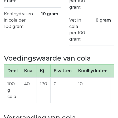
gram:
per 100
gram:
Koolhydraten
10 gram
in cola per
Vet in
0 gram
100 gram:
cola
per 100
gram:
Voedingswaarde van cola
Deel
Kcal
Kj
Eiwitten
Koolhydraten
S
100
40
170
0
10
0
g
cola
Verbranding van cola