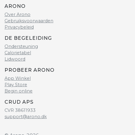
ARONO
Over Arono
Gebruiksvoorwaarden
Privacybeleid
DE BEGELEIDING
Ondersteuning
Calorietabel
Lidwoord
PROBEER ARONO
App Winkel
Play Store
Begin online
CRUD APS
CVR 38611933
support@arono.dk