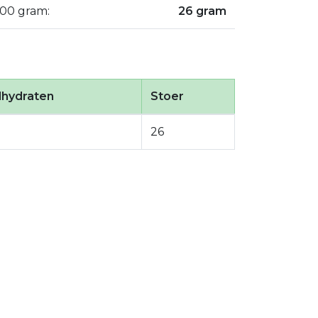
100 gram:
26 gram
lhydraten
Stoer
26