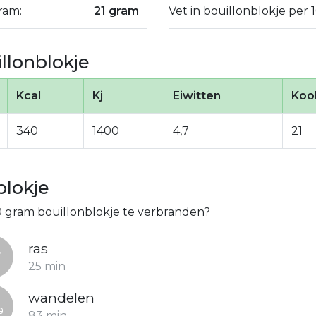
ram:
21 gram
Vet in bouillonblokje per 
llonblokje
Kcal
Kj
Eiwitten
Koo
340
1400
4,7
21
blokje
0 gram bouillonblokje te verbranden?
ras
25 min
wandelen
83 min