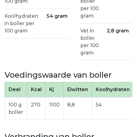
100 gram:
boller
per 100
gram:
Koolhydraten
54 gram
in boller per
100 gram:
Vet in
2,8 gram
boller
per 100
gram:
Voedingswaarde van boller
Deel
Kcal
Kj
Eiwitten
Koolhydraten
100 g
270
1100
8,8
54
boller
Verbranding van boller