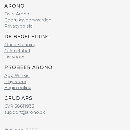
ARONO
Over Arono
Gebruiksvoorwaarden
Privacybeleid
DE BEGELEIDING
Ondersteuning
Calorietabel
Lidwoord
PROBEER ARONO
App Winkel
Play Store
Begin online
CRUD APS
CVR 38611933
support@arono.dk