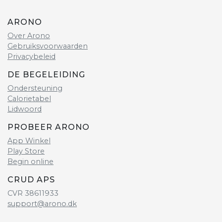
ARONO
Over Arono
Gebruiksvoorwaarden
Privacybeleid
DE BEGELEIDING
Ondersteuning
Calorietabel
Lidwoord
PROBEER ARONO
App Winkel
Play Store
Begin online
CRUD APS
CVR 38611933
support@arono.dk