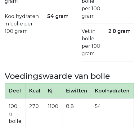
gram:
bolle
per 100
gram:
Koolhydraten
54 gram
in bolle per
100 gram:
Vet in
2,8 gram
bolle
per 100
gram:
Voedingswaarde van bolle
Deel
Kcal
Kj
Eiwitten
Koolhydraten
100
270
1100
8,8
54
g
bolle