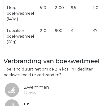
1 kop
510
2100
9,5
110
boekweitmeel
(140g)
1 deciliter
210
900
4
47
boekweitmeel
(60g)
Verbranding van boekweitmeel
Hoe lang duurt het om de 214 kcal in 1 deciliter
boekweitmeel te verbranden?
Zwemmen
17 min
ras