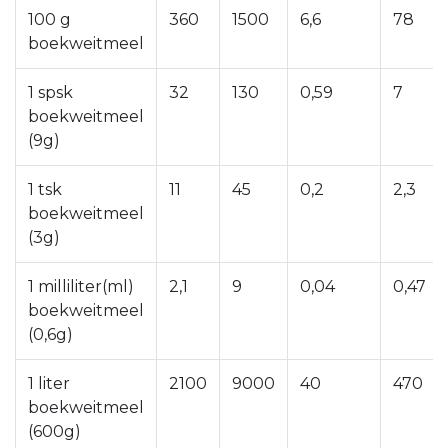
100 g
360
1500
6,6
78
boekweitmeel
1 spsk
32
130
0,59
7
boekweitmeel
(9g)
1 tsk
11
45
0,2
2,3
boekweitmeel
(3g)
1 milliliter(ml)
2,1
9
0,04
0,47
boekweitmeel
(0,6g)
1 liter
2100
9000
40
470
boekweitmeel
(600g)