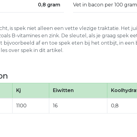
0,8 gram
Vet in bacon per 100 gram
t, is spek niet alleen een vette vlezige traktatie. Het j
ls B-vitamines en zink. De sleutel, als je graag spek eet,
t bijvoorbeeld af en toe spek eten bij het ontbijt, in een 
les over spek in dit artikel.
on
Kj
Eiwitten
Koolhydra
1100
16
0,8