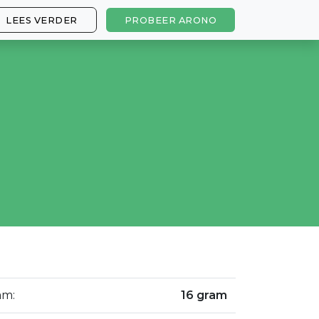
LEES VERDER
PROBEER ARONO
am:
16 gram