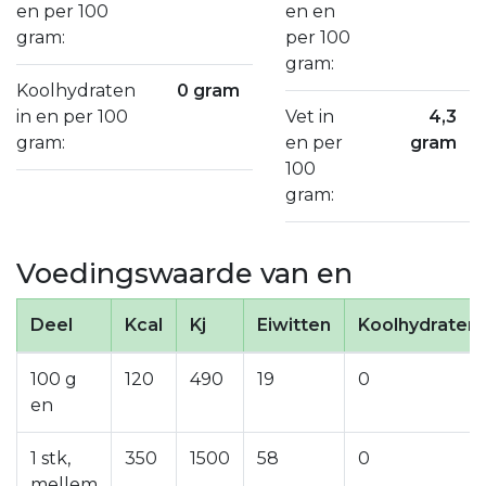
en per 100
en en
gram:
per 100
gram:
Koolhydraten
0 gram
in en per 100
Vet in
4,3
gram:
en per
gram
100
gram:
Voedingswaarde van en
Deel
Kcal
Kj
Eiwitten
Koolhydraten
100 g
120
490
19
0
en
1 stk,
350
1500
58
0
mellem